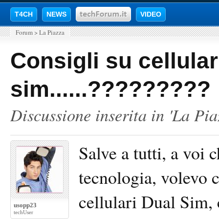
T4CH
NEWS
VIDEO
Forum
>
La Piazza
Consigli su cellular
sim......?????????
Discussione inserita in '
La Pia
Salve a tutti, a voi 
tecnologia, volevo c
cellulari Dual Sim, 
usopp23
techUser