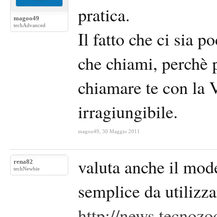
pratica.
magoo49
techAdvanced
Il fatto che ci sia 
che chiami, perchè p
chiamare te con la 
irragiungibile.
magoo49
,
30 Maggio 2011
valuta anche il mod
rena82
techNewbie
semplice da utilizz
http://news.tecnozoo