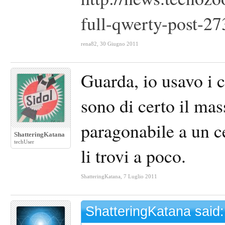
full-qwerty-post-2
rena82
,
30 Giugno 2011
Guarda, io usavo i c
sono di certo il mas
paragonabile a un ce
ShatteringKatana
techUser
li trovi a poco.
ShatteringKatana
,
7 Luglio 2011
ShatteringKatana said