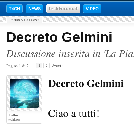
T4CH
NEWS
VIDEO
Forum
>
La Piazza
Decreto Gelmini
Discussione inserita in '
La Pia
Pagina 1 di 2
1
2
Avanti >
Decreto Gelmini
Ciao a tutti!
Falko
techBoss