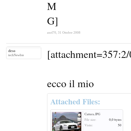
axel70
,
31 Ottobre 2008
[attachment=357:2/0
deso
techNewbie
ecco il mio
Attached Files:
Cattura.JPG
File size:
0,0 bytes
Visite:
50