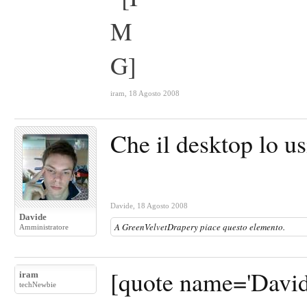
iram
,
18 Agosto 2008
Che il desktop lo u
Davide
,
18 Agosto 2008
Davide
A
GreenVelvetDrapery
piace questo elemento.
Amministratore
[quote name='Davide
iram
techNewbie