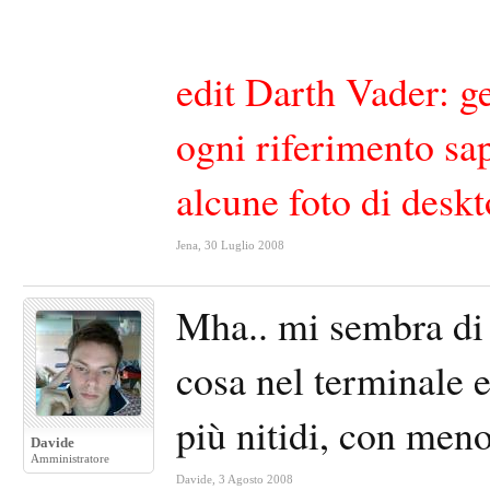
edit Darth Vader: ge
ogni riferimento sap
alcune foto di desk
Jena
,
30 Luglio 2008
Mha.. mi sembra di a
cosa nel terminale e
più nitidi, con meno
Davide
Amministratore
Davide
,
3 Agosto 2008