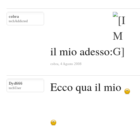
cobra
techAddicted
il mio adesso:
cobra
,
4 Agosto 2008
Ecco qua il mio
Dyd666
techUser