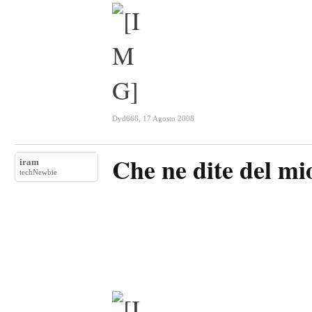
Dyd666
,
17 Agosto 2008
Che ne dite del mi
iram
techNewbie