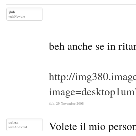
jluk
techNewbie
beh anche se in rita
http://img380.imag
image=desktop1um
jluk
,
29 Novembre 2008
Volete il mio perso
cobra
techAddicted