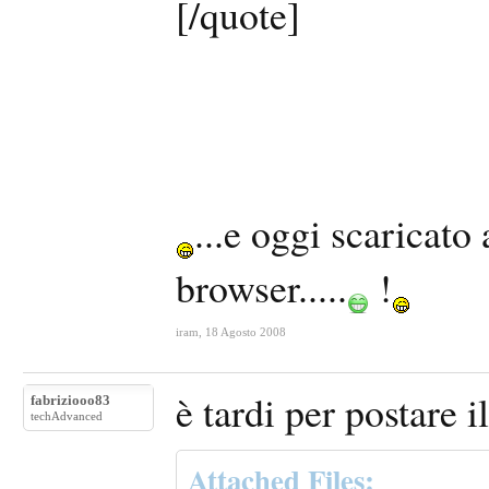
[/quote]
...e oggi scaricat
browser.....
!
iram
,
18 Agosto 2008
è tardi per postare il
fabriziooo83
techAdvanced
Attached Files: