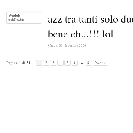
azz tra tanti solo d
Wadok
techNewbie
bene eh...!!! lol
Wadok
,
30 Novembre 2008
Pagina 1 di 51
1
2
3
4
5
6
→
51
Avanti >