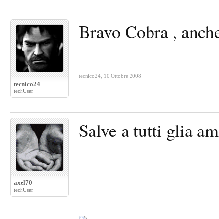
Bravo Cobra , anche
tecnico24
,
10 Ottobre 2008
tecnico24
techUser
Salve a tutti glia a
axel70
techUser