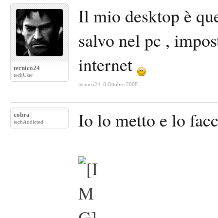
Il mio desktop è que
salvo nel pc , impos
internet
tecnico24
techUser
tecnico24
,
8 Ottobre 2008
Io lo metto e lo fac
cobra
techAddicted