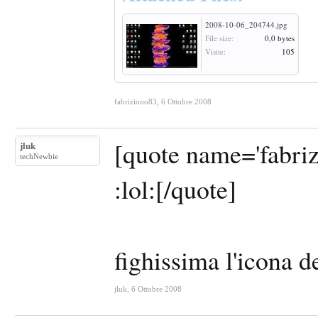
2008-10-06_204744.jpg
File size:
0,0 bytes
Visite:
105
fabriziooo83
,
6 Ottobre 2008
[quote name='fabrizi
jluk
techNewbie
:lol:[/quote]
fighissima l'icona d
jluk
,
6 Ottobre 2008