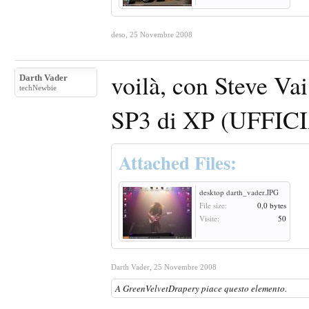
deso
,
25 Novembre 2008
voilà, con Steve Vai
Darth Vader
techNewbie
SP3 di XP (UFFICI
Attached Files:
desktop darth_vader.JPG
File size:
0,0 bytes
Visite:
50
Darth Vader
,
25 Novembre 2008
A
GreenVelvetDrapery
piace questo elemento.