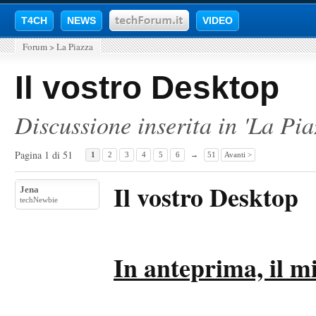
T4CH
NEWS
VIDEO
Forum
>
La Piazza
Il vostro Desktop
Discussione inserita in '
La Pia
Pagina 1 di 51
1
2
3
4
5
6
→
51
Avanti >
Il vostro Desktop
Jena
techNewbie
In anteprima, il m