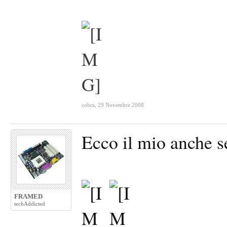
cobra
,
29 Novembre 2008
Ecco il mio anche s
FRAMED
techAddicted